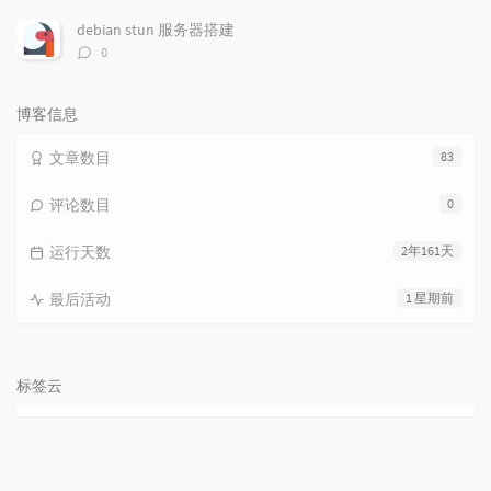
论
数：
debian stun 服务器搭建
评
0
论
数：
博客信息
文章数目
83
评论数目
0
运行天数
2年161天
最后活动
1 星期前
标签云