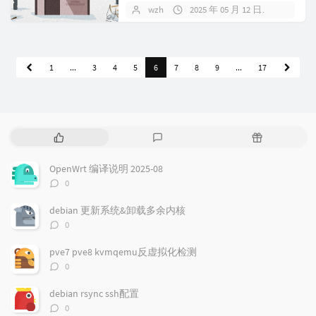
Tabl...
wzh
2025 年 05 月 12 日
暂无评
1
...
3
4
5
6
7
8
9
...
17
热
最
随
门
新
机
文
评
文
OpenWrt 编译说明 2025-08
章
论
章
评
0
论
数：
debian 更新系统&卸载多余内核
评
0
论
数：
pve7 pve8 kvmqemu反虚拟化检测
评
0
论
数：
debian rsync ssh配置
评
0